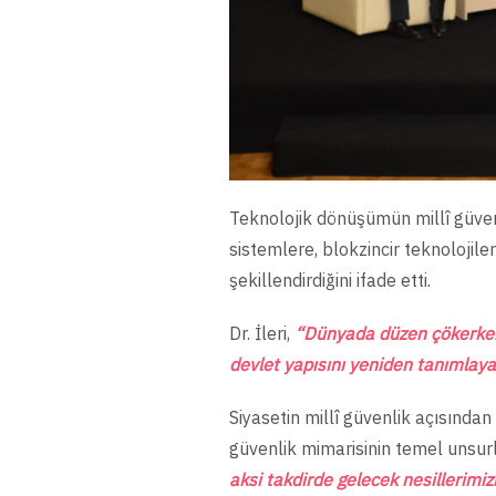
Teknolojik dönüşümün millî güvenl
sistemlere, blokzincir teknolojile
şekillendirdiğini ifade etti.
Dr. İleri,
“Dünyada düzen çökerken y
devlet yapısını yeniden tanımlaya
Siyasetin millî güvenlik açısında
güvenlik mimarisinin temel unsur
aksi takdirde gelecek nesillerimizi