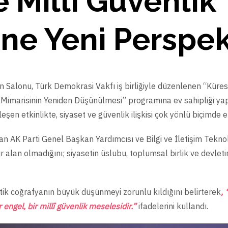
 Millî Güvenlik
ne Yeni Perspek
n Salonu, Türk Demokrasi Vakfı iş birliğiyle düzenlenen “Küre
ik Mimarisinin Yeniden Düşünülmesi” programına ev sahipliği
şen etkinlikte, siyaset ve güvenlik ilişkisi çok yönlü biçimde el
 AK Parti Genel Başkan Yardımcısı ve Bilgi ve İletişim Teknoloj
ir alan olmadığını; siyasetin üslubu, toplumsal birlik ve devlet
ritik coğrafyanın büyük düşünmeyi zorunlu kıldığını belirterek
, 
ngel, bir millî güvenlik meselesidir.”
ifadelerini kullandı.