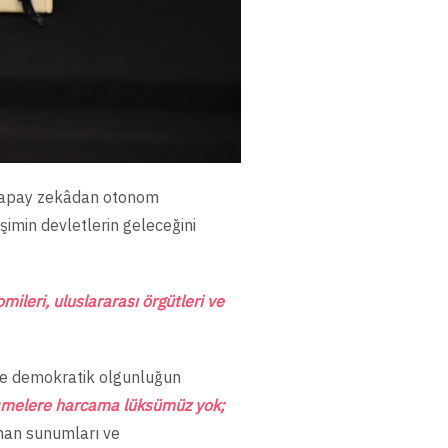
i, yapay zekâdan otonom
şimin devletlerin geleceğini
leri, uluslararası örgütleri ve
n ve demokratik olgunluğun
ekişmelere harcama lüksümüz yok;
man sunumları ve