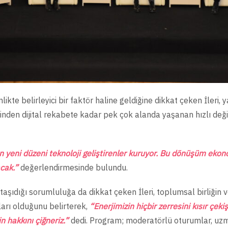
ikte belirleyici bir faktör haline geldiğine dikkat çeken İler
rinden dijital rekabete kadar pek çok alanda yaşanan hızlı deği
eni düzeni teknoloji geliştirenler kuruyor. Bu dönüşüm ekonomi
cak.”
değerlendirmesinde bulundu.
n taşıdığı sorumluluğa da dikkat çeken İleri, toplumsal birliği
ları olduğunu belirterek,
“Enerjimizin hiçbir zerresini kısır ç
n hakkını çiğneriz.”
dedi. Program; moderatörlü oturumlar, uz